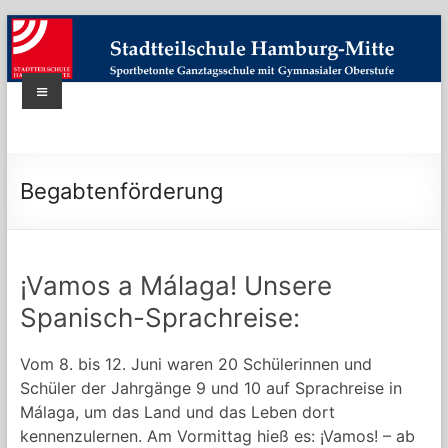
Skip
to
content
Menü
Stadtteilschule
Hamburg-
Begabtenförderung
Mitte
|
Bildung-
¡Vamos a Málaga! Unsere
Erleben-
Spanisch-Sprachreise:
Zukunft
Vom 8. bis 12. Juni waren 20 Schülerinnen und
Schüler der Jahrgänge 9 und 10 auf Sprachreise in
Sportbetonte
Málaga, um das Land und das Leben dort
Schule
kennenzulernen. Am Vormittag hieß es: ¡Vamos! – ab
mit