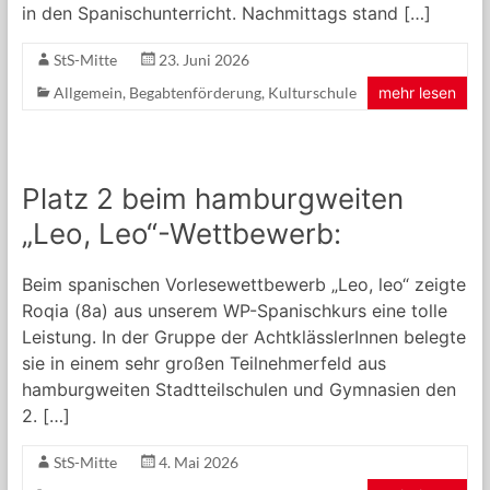
in den Spanischunterricht. Nachmittags stand […]
Gymnasialer
Oberstufe
StS-Mitte
23. Juni 2026
Allgemein
,
Begabtenförderung
,
Kulturschule
mehr lesen
Platz 2 beim hamburgweiten
„Leo, Leo“-Wettbewerb:
Beim spanischen Vorlesewettbewerb „Leo, leo“ zeigte
Roqia (8a) aus unserem WP-Spanischkurs eine tolle
Leistung. In der Gruppe der AchtklässlerInnen belegte
sie in einem sehr großen Teilnehmerfeld aus
hamburgweiten Stadtteilschulen und Gymnasien den
2. […]
StS-Mitte
4. Mai 2026