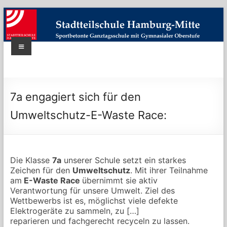
Skip
to
content
Menü
Stadtteilschule
Hamburg-
7a engagiert sich für den
Mitte
Umweltschutz-E-Waste Race:
|
Bildung-
Erleben-
Die Klasse
7a
unserer Schule setzt ein starkes
Zeichen für den
Umweltschutz
. Mit ihrer Teilnahme
Zukunft
am
E-Waste Race
übernimmt sie aktiv
Verantwortung für unsere Umwelt. Ziel des
Sportbetonte
Wettbewerbs ist es, möglichst viele defekte
Elektrogeräte zu sammeln, zu […]
Schule
reparieren und fachgerecht recyceln zu lassen.
mit